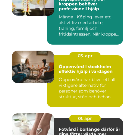
kroppen behöver
professionell hjälp
Många i Köping lever ett
aktivt liv med arbete,
träning, familj och
fritidsintressen. När kroppen
fu...
03. apr
Öppenvård I stockholm
effektiv hjälp i vardagen
Öppenvård har blivit ett allt
viktigare alternativ för
personer som behöver
struktur, stöd och behan...
01. apr
Fotvård i borlänge därför är
dina fötter värda mer