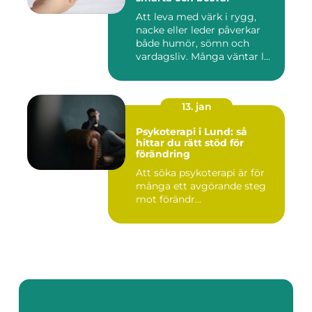
Att leva med värk i rygg,
nacke eller leder påverkar
både humör, sömn och
vardagsliv. Många väntar l...
13. jan
Psykoterapi i Lund: så
hittar du rätt stöd för
förändring
Att söka psykoterapi är för
många ett avgörande steg
mot förändr...