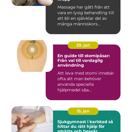
Massage har gått från att
vara en lyxig behandling till
att bli en självklar del av
många människors...
29. jan
En guide till stomipåsar:
Från val till vardaglig
användning
Att leva med stomi innebär
ofta att man behöver
använda speciella
hjälpmedel s&a...
15. jan
Sjukgymnast i karlstad så
hittar du rätt hjälp för
smärta och besvär