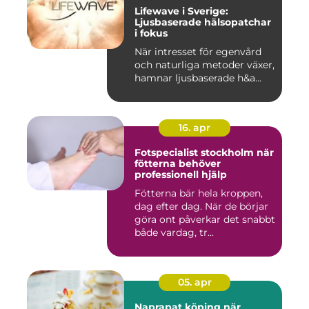
Lifewave i Sverige:
Ljusbaserade hälsopatchar
i fokus
När intresset för egenvård
och naturliga metoder växer,
hamnar ljusbaserade h&a...
16. apr
Fotspecialist stockholm när
fötterna behöver
professionell hjälp
Fötterna bär hela kroppen,
dag efter dag. När de börjar
göra ont påverkar det snabbt
både vardag, tr...
05. apr
Naprapat köping när