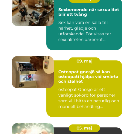
Sexberoende när sexualitet
blir ett tvång
Sex kan vara en källa till
närhet, glädje och
utforskande. För vissa tar
sexualiteten däremot
överha...
09. maj
Osteopat gnosjö så kan
osteopati hjälpa vid smärta
och stelhet
osteopat Gnosjö är ett
vanligt sökord för personer
som vill hitta en naturlig och
manuell behandling...
05. maj