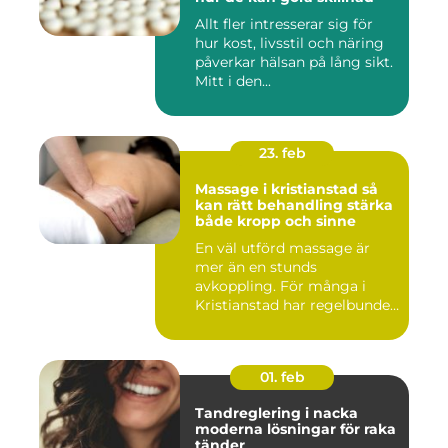
Allt fler intresserar sig för
hur kost, livsstil och näring
påverkar hälsan på lång sikt.
Mitt i den...
23. feb
Massage i kristianstad så
kan rätt behandling stärka
både kropp och sinne
En väl utförd massage är
mer än en stunds
avkoppling. För många i
Kristianstad har regelbunden
massa...
01. feb
Tandreglering i nacka
moderna lösningar för raka
tänder