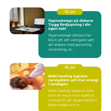
02. jul
Hypnosterapi på distans:
Trygg fördjupning i din
egen takt
Hypnosterapi distans har
blivit ett allt vanligare sätt
att arbeta med personlig
utveckling, st...
02. jul
Reiki healing lugnare
nervsystem och mer energi
i vardagen
Reiki healing beskrivs ofta
som en mjuk men kraftfull
metod för att skapa balans i
både kropp och si...