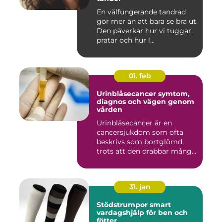
En välfungerande tandrad
gör mer än att bara se bra ut.
Den påverkar hur vi tuggar,
pratar och hur l...
01. feb
Urinblåsecancer symtom,
diagnos och vägen genom
vården
Urinblåsecancer är en
cancersjukdom som ofta
beskrivs som bortglömd,
trots att den drabbar många
män...
31. jan
Stödstrumpor smart
vardagshjälp för ben och
fötter