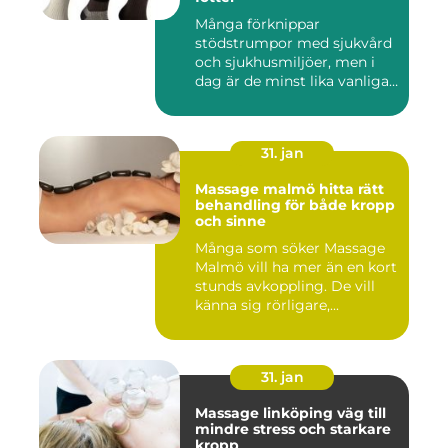
Många förknippar
stödstrumpor med sjukvård
och sjukhusmiljöer, men i
dag är de minst lika vanliga
på...
31. jan
Massage malmö hitta rätt
behandling för både kropp
och sinne
Många som söker Massage
Malmö vill ha mer än en kort
stunds avkoppling. De vill
känna sig rörligare,...
31. jan
Massage linköping väg till
mindre stress och starkare
kropp