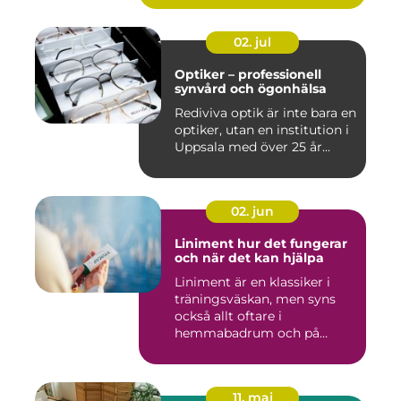
02. jul
Optiker – professionell
synvård och ögonhälsa
Rediviva optik är inte bara en
optiker, utan en institution i
Uppsala med över 25 år...
02. jun
Liniment hur det fungerar
och när det kan hjälpa
Liniment är en klassiker i
träningsväskan, men syns
också allt oftare i
hemmabadrum och på
behandlin...
11. maj