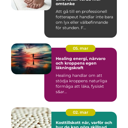
omtanke
Att gå till en professionell
fotterapeut handlar inte bara
om lyx eller välbefinnande
för stunden. F...
05. mar
Healing energi, närvaro
och kroppens egen
läkningskraft
Healing handlar om att
stödja kroppens naturliga
förmåga att läka, fysiskt
s&ar...
02. mar
Kosttillskott när, varför och
hur de kan göra skillnad