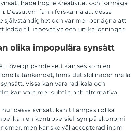
ynsätt hade högre kreativitet och förmåga
m. Dessutom fann forskarna att dessa
e självständighet och var mer benägna att
t ledde till innovativa och unika lösningar.
an olika impopulära synsätt
sätt övergripande sett kan ses som en
onella tänkandet, finns det skillnader mell
synsätt. Vissa kan vara radikala och
a kan vara mer subtila och alternativa.
å hur dessa synsätt kan tillämpas i olika
empel kan en kontroversiell syn på ekonomi
onomer, men kanske väl accepterad inom