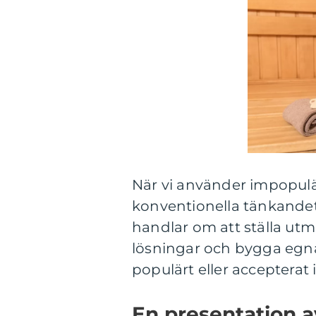
När vi använder impopulär
konventionella tänkandet 
handlar om att ställa utm
lösningar och bygga egn
populärt eller accepterat 
En presentation a