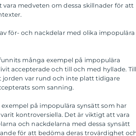
att vara medveten om dessa skillnader för att
ntexter.
v för- och nackdelar med olika impopulära
 funnits många exempel på impopulära
vit accepterade och till och med hyllade. Til
 jorden var rund och inte platt tidigare
ccepterats som sanning.
å exempel på impopulära synsätt som har
varit kontroversiella. Det är viktigt att vara
arna och nackdelarna med dessa synsätt
kande för att bedöma deras trovärdighet oc