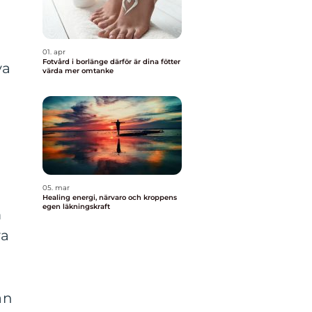
01. apr
Fotvård i borlänge därför är dina fötter
ya
värda mer omtanke
05. mar
Healing energi, närvaro och kroppens
egen läkningskraft
m
va
an