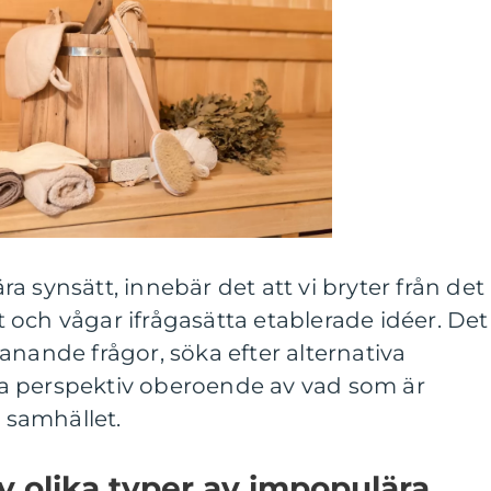
a synsätt, innebär det att vi bryter från det
och vågar ifrågasätta etablerade idéer. Det
anande frågor, söka efter alternativa
a perspektiv oberoende av vad som är
i samhället.
v olika typer av impopulära