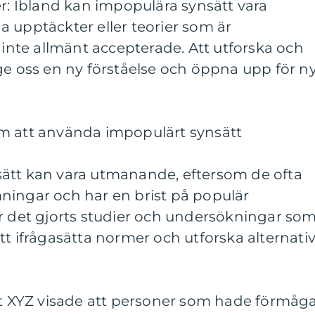
er: Ibland kan impopulära synsätt vara
 upptäckter eller teorier som är
u inte allmänt accepterade. Att utforska och
ge oss en ny förståelse och öppna upp för n
m att använda impopulärt synsätt
ätt kan vara utmanande, eftersom de ofta
ningar och har en brist på populär
ar det gjorts studier och undersökningar so
tt ifrågasätta normer och utforska alternati
tet XYZ visade att personer som hade förmåg