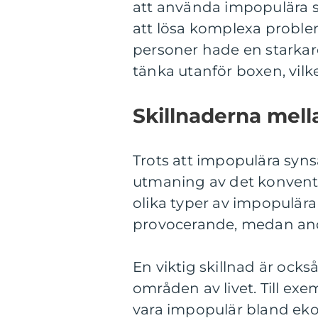
att använda impopulära s
att lösa komplexa proble
personer hade en starkar
tänka utanför boxen, vilke
Skillnaderna mell
Trots att impopulära syn
utmaning av det konventi
olika typer av impopulära 
provocerande, medan andr
En viktig skillnad är ocks
områden av livet. Till ex
vara impopulär bland ek