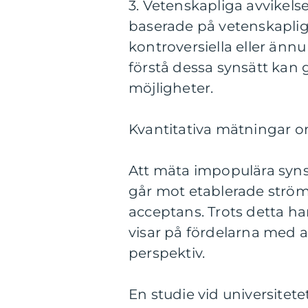
3. Vetenskapliga avvikels
baserade på vetenskapliga
kontroversiella eller änn
förstå dessa synsätt kan 
möjligheter.
Kvantitativa mätningar o
Att mäta impopulära syns
går mot etablerade ström
acceptans. Trots detta h
visar på fördelarna med a
perspektiv.
En studie vid universite