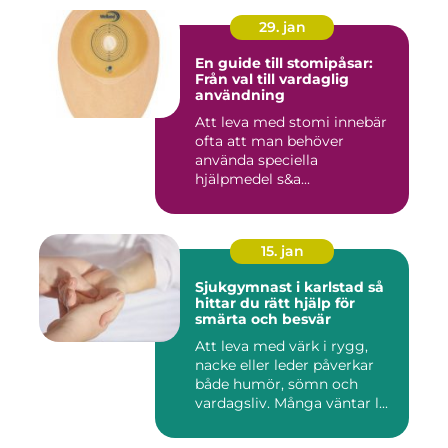
29. jan
En guide till stomipåsar:
Från val till vardaglig
användning
Att leva med stomi innebär
ofta att man behöver
använda speciella
hjälpmedel s&a...
15. jan
Sjukgymnast i karlstad så
hittar du rätt hjälp för
smärta och besvär
Att leva med värk i rygg,
nacke eller leder påverkar
både humör, sömn och
vardagsliv. Många väntar l...