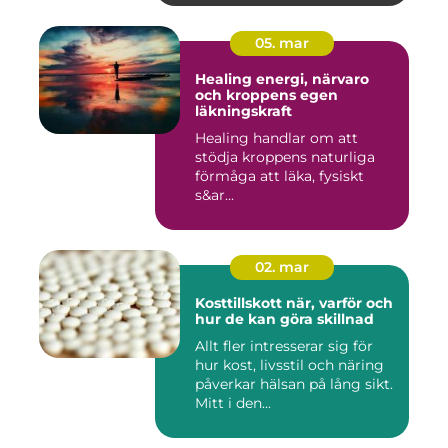
05. mar
Healing energi, närvaro
och kroppens egen
läkningskraft
Healing handlar om att
stödja kroppens naturliga
förmåga att läka, fysiskt
s&ar...
02. mar
Kosttillskott när, varför och
hur de kan göra skillnad
Allt fler intresserar sig för
hur kost, livsstil och näring
påverkar hälsan på lång sikt.
Mitt i den...