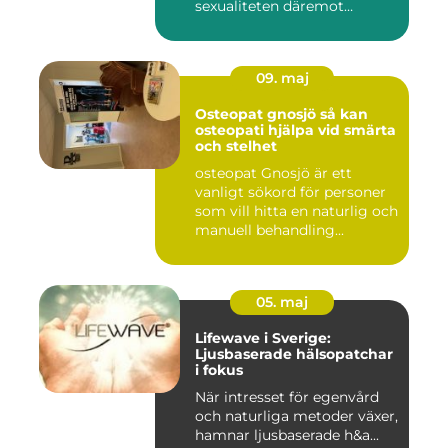
sexualiteten däremot
överha...
09. maj
Osteopat gnosjö så kan
osteopati hjälpa vid smärta
och stelhet
osteopat Gnosjö är ett
vanligt sökord för personer
som vill hitta en naturlig och
manuell behandling...
05. maj
Lifewave i Sverige:
Ljusbaserade hälsopatchar
i fokus
När intresset för egenvård
och naturliga metoder växer,
hamnar ljusbaserade h&a...