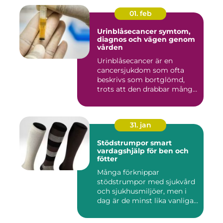
01. feb
Urinblåsecancer symtom,
diagnos och vägen genom
vården
Urinblåsecancer är en
cancersjukdom som ofta
beskrivs som bortglömd,
trots att den drabbar många
män...
31. jan
Stödstrumpor smart
vardagshjälp för ben och
fötter
Många förknippar
stödstrumpor med sjukvård
och sjukhusmiljöer, men i
dag är de minst lika vanliga
på...