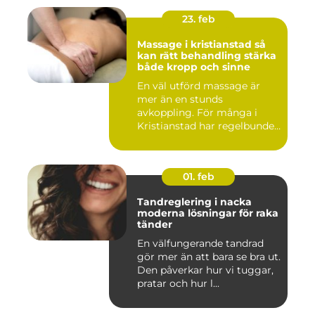
23. feb
Massage i kristianstad så
kan rätt behandling stärka
både kropp och sinne
En väl utförd massage är
mer än en stunds
avkoppling. För många i
Kristianstad har regelbunden
massa...
01. feb
Tandreglering i nacka
moderna lösningar för raka
tänder
En välfungerande tandrad
gör mer än att bara se bra ut.
Den påverkar hur vi tuggar,
pratar och hur l...