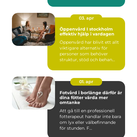
fu...
03. apr
Öppenvård I stockholm
effektiv hjälp i vardagen
Öppenvård har blivit ett allt
viktigare alternativ för
personer som behöver
struktur, stöd och behan...
01. apr
Fotvård i borlänge därför är
dina fötter värda mer
omtanke
Att gå till en professionell
fotterapeut handlar inte bara
om lyx eller välbefinnande
för stunden. F...