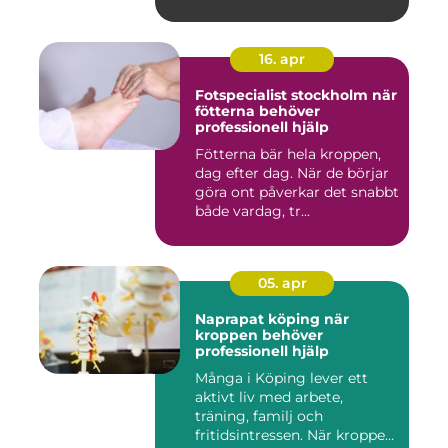
16. apr
Fotspecialist stockholm när
fötterna behöver
professionell hjälp
Fötterna bär hela kroppen,
dag efter dag. När de börjar
göra ont påverkar det snabbt
både vardag, tr...
05. apr
Naprapat köping när
kroppen behöver
professionell hjälp
Många i Köping lever ett
aktivt liv med arbete,
träning, familj och
fritidsintressen. När kroppen