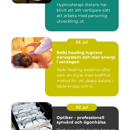
Hypnosterapi distans har
blivit ett allt vanligare sätt
att arbeta med personlig
utveckling, st...
02. jul
Reiki healing lugnare
nervsystem och mer energi
i vardagen
Reiki healing beskrivs ofta
som en mjuk men kraftfull
metod för att skapa balans i
både kropp och si...
02. jul
Optiker – professionell
synvård och ögonhälsa