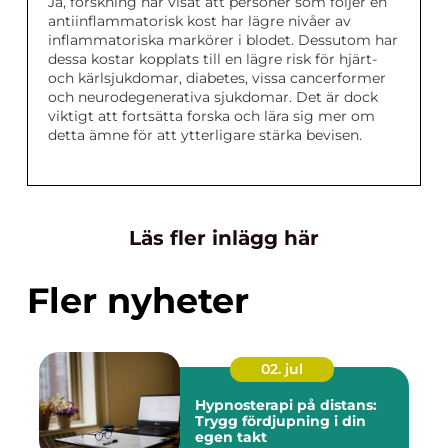
Ja, forskning har visat att personer som följer en
antiinflammatorisk kost har lägre nivåer av
inflammatoriska markörer i blodet. Dessutom har
dessa kostar kopplats till en lägre risk för hjärt-
och kärlsjukdomar, diabetes, vissa cancerformer
och neurodegenerativa sjukdomar. Det är dock
viktigt att fortsätta forska och lära sig mer om
detta ämne för att ytterligare stärka bevisen.
Läs fler inlägg här
Fler nyheter
02. jul
Hypnosterapi på distans:
Trygg fördjupning i din
egen takt