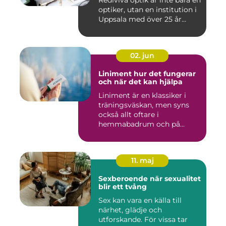
Rediviva optik är inte bara en
optiker, utan en institution i
Uppsala med över 25 år...
02. jun
Liniment hur det fungerar
och när det kan hjälpa
Liniment är en klassiker i
träningsväskan, men syns
också allt oftare i
hemmabadrum och på
behandlin...
11. maj
Sexberoende när sexualitet
blir ett tvång
Sex kan vara en källa till
närhet, glädje och
utforskande. För vissa tar