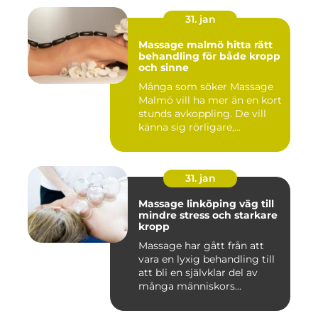
31. jan
Massage malmö hitta rätt
behandling för både kropp
och sinne
Många som söker Massage
Malmö vill ha mer än en kort
stunds avkoppling. De vill
känna sig rörligare,...
31. jan
Massage linköping väg till
mindre stress och starkare
kropp
Massage har gått från att
vara en lyxig behandling till
att bli en självklar del av
många människors...