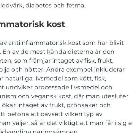
 ledvärk, diabetes och fetma.
ammatorisk kost
r av antiinflammatorisk kost som har blivit
. En av de mest kända dieterna är den
en, som främjar intaget av fisk, frukt,
volja och nötter. Andra exempel inkluderar
 naturliga livsmedel som kött, fisk,
t undviker processade livsmedel och
nism och vegansk kost, där man utesluter
ökar intaget av frukt, grönsaker och
tt betona att oavsett vilken typ av
 väljer, så är det viktigt att man får i sig e
 nödvändiga näringsämnen.