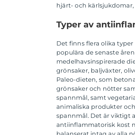
hjärt- och kärlsjukdomar,
Typer av antiinfl
Det finns flera olika type
populära de senaste åren
medelhavsinspirerade diet
grönsaker, baljväxter, oli
Paleo-dieten, som betonar
grönsaker och nötter sam
spannmål, samt vegetaria
animaliska produkter och 
spannmål. Det är viktigt a
antiinflammatorisk kost man
balanserat intag av alla