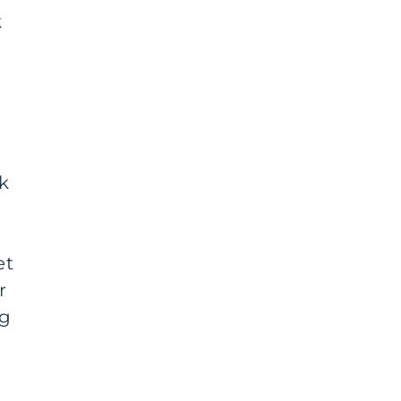
k
k
et
r
ig