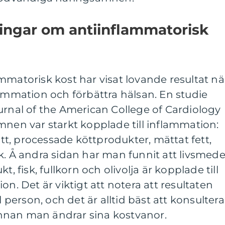
ningar om antiinflammatorisk
mmatorisk kost har visat lovande resultat nä
lammation och förbättra hälsan. En studie
urnal of the American College of Cardiology
mnen var starkt kopplade till inflammation:
kött, processade köttprodukter, mättat fett,
k. Å andra sidan har man funnit att livsmede
t, fisk, fullkorn och olivolja är kopplade till
on. Det är viktigt att notera att resultaten
l person, och det är alltid bäst att konsultera
t innan man ändrar sina kostvanor.