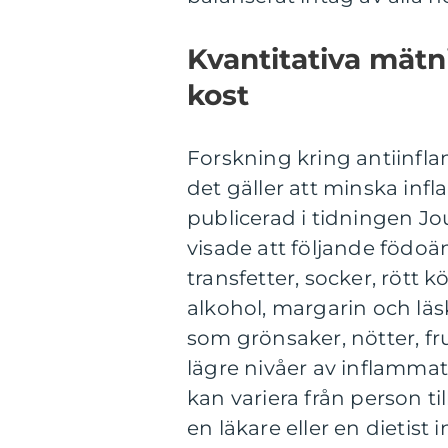
Kvantitativa mät
kost
Forskning kring antiinfla
det gäller att minska inf
publicerad i tidningen Jo
visade att följande födoä
transfetter, socker, rött 
alkohol, margarin och läs
som grönsaker, nötter, fruk
lägre nivåer av inflammati
kan variera från person til
en läkare eller en dietis