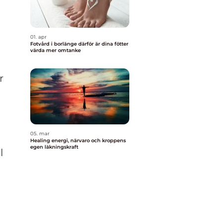
01. apr
Fotvård i borlänge därför är dina fötter
värda mer omtanke
r
05. mar
Healing energi, närvaro och kroppens
egen läkningskraft
l