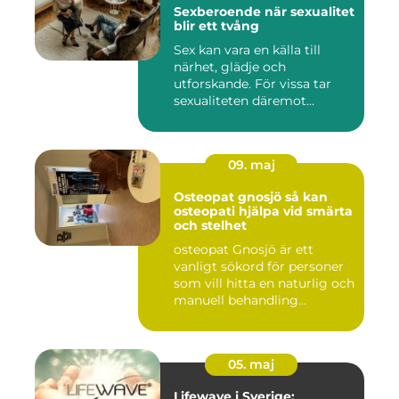
Sexberoende när sexualitet
blir ett tvång
Sex kan vara en källa till
närhet, glädje och
utforskande. För vissa tar
sexualiteten däremot
överha...
09. maj
Osteopat gnosjö så kan
osteopati hjälpa vid smärta
och stelhet
osteopat Gnosjö är ett
vanligt sökord för personer
som vill hitta en naturlig och
manuell behandling...
05. maj
Lifewave i Sverige: