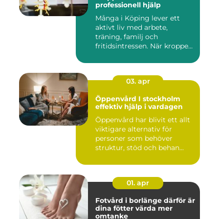
professionell hjälp
Många i Köping lever ett
aktivt liv med arbete,
träning, familj och
fritidsintressen. När kroppen
fu...
03. apr
Öppenvård I stockholm
effektiv hjälp i vardagen
Öppenvård har blivit ett allt
viktigare alternativ för
personer som behöver
struktur, stöd och behan...
01. apr
Fotvård i borlänge därför är
dina fötter värda mer
omtanke