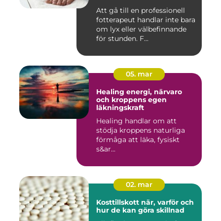
Att gå till en professionell
fotterapeut handlar inte bara
om lyx eller välbefinnande
för stunden. F...
05. mar
Healing energi, närvaro
och kroppens egen
läkningskraft
Healing handlar om att
stödja kroppens naturliga
förmåga att läka, fysiskt
s&ar...
02. mar
Kosttillskott när, varför och
hur de kan göra skillnad