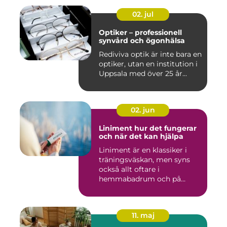
02. jul
Optiker – professionell
synvård och ögonhälsa
Rediviva optik är inte bara en
optiker, utan en institution i
Uppsala med över 25 år...
02. jun
Liniment hur det fungerar
och när det kan hjälpa
Liniment är en klassiker i
träningsväskan, men syns
också allt oftare i
hemmabadrum och på
behandlin...
11. maj