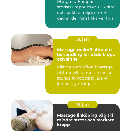
Många förknippar
stödstrumpor med sjukvård
och sjukhusmiljöer, men i
dag är de minst lika vanliga
på...
31. jan
Massage malmö hitta rätt
behandling för både kropp
och sinne
Många som söker Massage
Malmö vill ha mer än en kort
stunds avkoppling. De vill
känna sig rörligare,...
31. jan
Massage linköping väg till
mindre stress och starkare
kropp