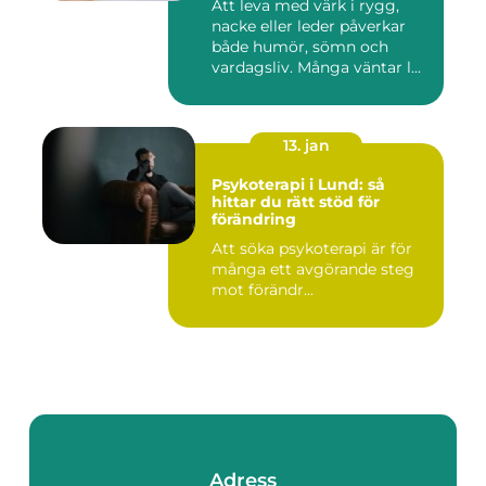
Att leva med värk i rygg,
nacke eller leder påverkar
både humör, sömn och
vardagsliv. Många väntar l...
13. jan
Psykoterapi i Lund: så
hittar du rätt stöd för
förändring
Att söka psykoterapi är för
många ett avgörande steg
mot förändr...
Adress