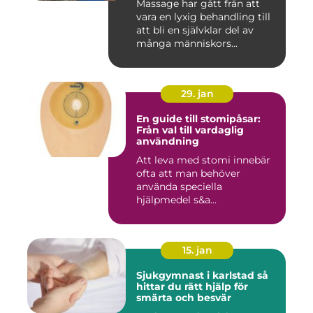
Massage har gått från att
vara en lyxig behandling till
att bli en självklar del av
många människors...
29. jan
En guide till stomipåsar:
Från val till vardaglig
användning
Att leva med stomi innebär
ofta att man behöver
använda speciella
hjälpmedel s&a...
15. jan
Sjukgymnast i karlstad så
hittar du rätt hjälp för
smärta och besvär