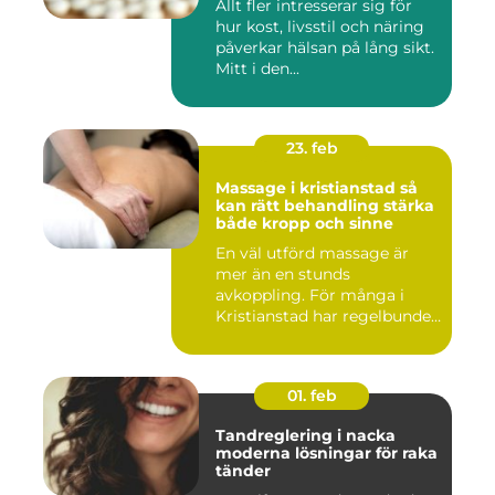
Allt fler intresserar sig för
hur kost, livsstil och näring
påverkar hälsan på lång sikt.
Mitt i den...
23. feb
Massage i kristianstad så
kan rätt behandling stärka
både kropp och sinne
En väl utförd massage är
mer än en stunds
avkoppling. För många i
Kristianstad har regelbunden
massa...
01. feb
Tandreglering i nacka
moderna lösningar för raka
tänder