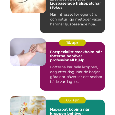
Ljusbaserade hälsopatchar
i fokus
När intresset för egenvård
och naturliga metoder växer,
hamnar ljusbaserade h&a...
16. apr
Fotspecialist stockholm när
fötterna behöver
professionell hjälp
Fötterna bär hela kroppen,
dag efter dag. När de börjar
göra ont påverkar det snabbt
både vardag, tr...
05. apr
Naprapat köping när
kroppen behöver