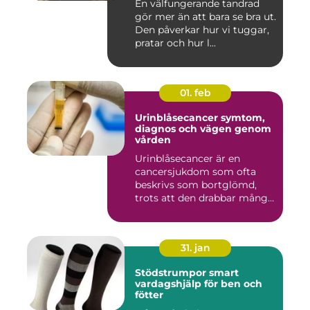
En välfungerande tandrad
gör mer än att bara se bra ut.
Den påverkar hur vi tuggar,
pratar och hur l...
01. feb
Urinblåsecancer symtom,
diagnos och vägen genom
vården
Urinblåsecancer är en
cancersjukdom som ofta
beskrivs som bortglömd,
trots att den drabbar många
män...
31. jan
Stödstrumpor smart
vardagshjälp för ben och
fötter