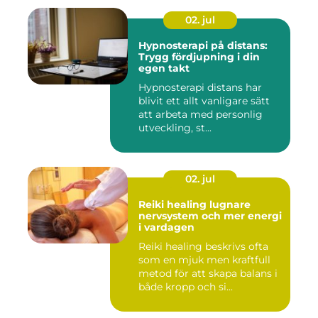
02. jul
Hypnosterapi på distans:
Trygg fördjupning i din
egen takt
Hypnosterapi distans har
blivit ett allt vanligare sätt
att arbeta med personlig
utveckling, st...
02. jul
Reiki healing lugnare
nervsystem och mer energi
i vardagen
Reiki healing beskrivs ofta
som en mjuk men kraftfull
metod för att skapa balans i
både kropp och si...