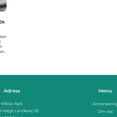
En
 kan
t
en
ker
Adress
Menu
Annonserin
Om oss