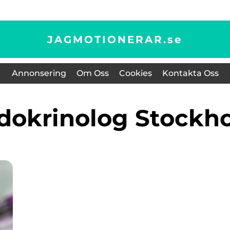
JAGMOTIONERAR.
se
Annonsering
Om Oss
Cookies
Kontakta Oss
ndokrinolog Stockh