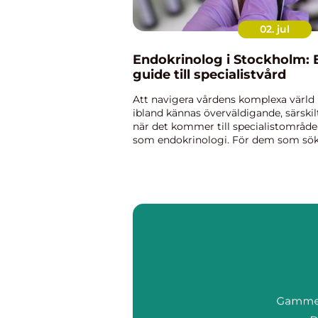
02. jul
Endokrinolog i Stockholm: 
guide till specialistvård
Att navigera vårdens komplexa värld
ibland kännas överväldigande, särskil
när det kommer till specialistområd
som endokrinologi. För dem som sö
hjälp i Sveriges huvudstad kan en
endok...