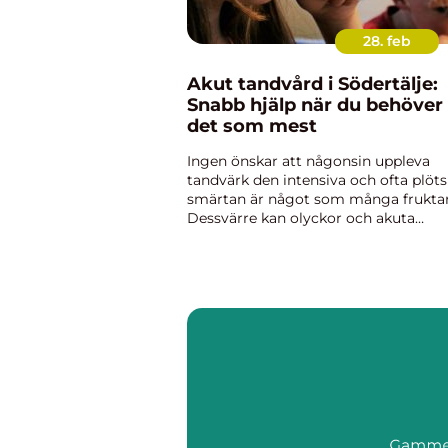
28. feb
Akut tandvård i Södertälje:
Snabb hjälp när du behöver
det som mest
Ingen önskar att någonsin uppleva
tandvärk den intensiva och ofta plöts
smärtan är något som många fruktar
Dessvärre kan olyckor och akuta
tandproblem uppstå när vi minst ana
det, och d...