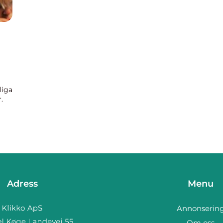
liga
.
r
Adress
Menu
Annonserin
Om oss